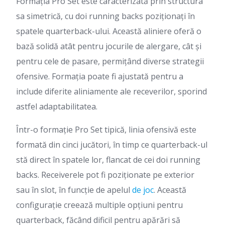
Formația Pro Set este caracterizată prin structura
sa simetrică, cu doi running backs poziționați în
spatele quarterback-ului. Această aliniere oferă o
bază solidă atât pentru jocurile de alergare, cât și
pentru cele de pasare, permițând diverse strategii
ofensive. Formația poate fi ajustată pentru a
include diferite aliniamente ale receverilor, sporind
astfel adaptabilitatea.
Într-o formație Pro Set tipică, linia ofensivă este
formată din cinci jucători, în timp ce quarterback-ul
stă direct în spatele lor, flancat de cei doi running
backs. Receiverele pot fi poziționate pe exterior
sau în slot, în funcție de apelul
de joc
. Această
configurație creează multiple opțiuni pentru
quarterback, făcând dificil pentru apărări să