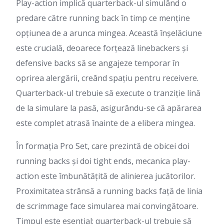
Play-action implică quarterback-ul simulând o
predare către running back în timp ce menține
opțiunea de a arunca mingea. Această înșelăciune
este crucială, deoarece forțează linebackers și
defensive backs să se angajeze temporar în
oprirea alergării, creând spațiu pentru receivere.
Quarterback-ul trebuie să execute o tranziție lină
de la simulare la pasă, asigurându-se că apărarea
este complet atrasă înainte de a elibera mingea.
În formația Pro Set, care prezintă de obicei doi
running backs și doi tight ends, mecanica play-
action este îmbunătățită de alinierea jucătorilor.
Proximitatea strânsă a running backs față de linia
de scrimmage face simularea mai convingătoare.
Timpul este esențial; quarterback-ul trebuie să