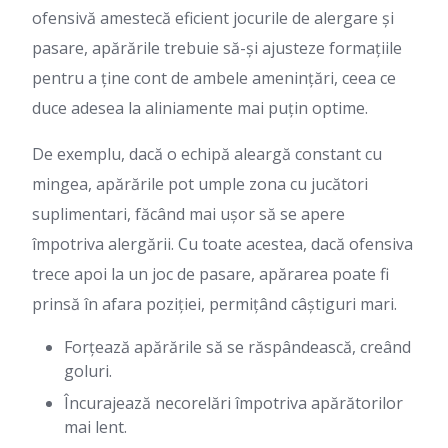
ofensivă amestecă eficient jocurile de alergare și
pasare, apărările trebuie să-și ajusteze formațiile
pentru a ține cont de ambele amenințări, ceea ce
duce adesea la aliniamente mai puțin optime.
De exemplu, dacă o echipă aleargă constant cu
mingea, apărările pot umple zona cu jucători
suplimentari, făcând mai ușor să se apere
împotriva alergării. Cu toate acestea, dacă ofensiva
trece apoi la un joc de pasare, apărarea poate fi
prinsă în afara poziției, permițând câștiguri mari.
Forțează apărările să se răspândească, creând
goluri.
Încurajează necorelări împotriva apărătorilor
mai lent.