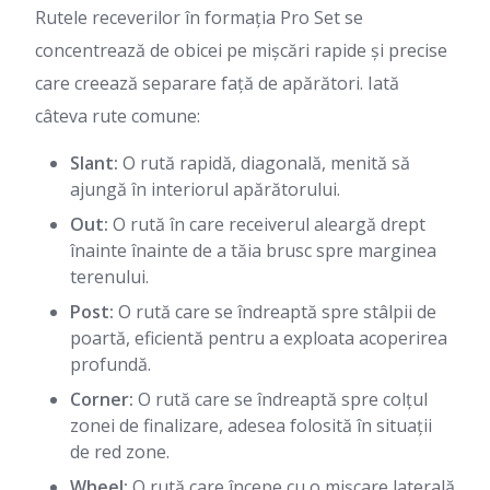
Rutele receverilor în formația Pro Set se
concentrează de obicei pe mișcări rapide și precise
care creează separare față de apărători. Iată
câteva rute comune:
Slant:
O rută rapidă, diagonală, menită să
ajungă în interiorul apărătorului.
Out:
O rută în care receiverul aleargă drept
înainte înainte de a tăia brusc spre marginea
terenului.
Post:
O rută care se îndreaptă spre stâlpii de
poartă, eficientă pentru a exploata acoperirea
profundă.
Corner:
O rută care se îndreaptă spre colțul
zonei de finalizare, adesea folosită în situații
de red zone.
Wheel:
O rută care începe cu o mișcare laterală