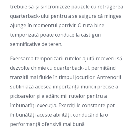
trebuie să-și sincronizeze pauzele cu retragerea
quarterback-ului pentru a se asigura că mingea
ajunge în momentul potrivit. O rută bine
temporizată poate conduce la câștiguri
semnificative de teren.
Exersarea temporizării rutelor ajută receverii să
dezvolte chimie cu quarterback-ul, permițând
tranziții mai fluide în timpul jocurilor. Antrenorii
subliniază adesea importanța muncii precise a
picioarelor și a adâncimii rutelor pentru a
îmbunătăți execuția. Exercițiile constante pot
îmbunătăți aceste abilități, conducând la o
performanță ofensivă mai bună.