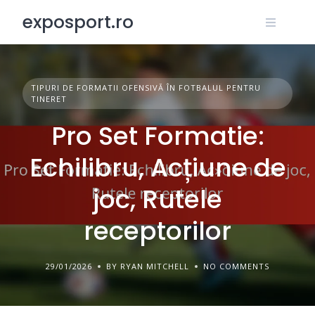
Skip
exposport.ro
to
content
TIPURI DE FORMATII OFENSIVĂ ÎN FOTBALUL PENTRU
TINERET
Pro Set Formatie:
Echilibru, Acțiune de
joc, Rutele
receptorilor
29/01/2026
BY RYAN MITCHELL
NO COMMENTS