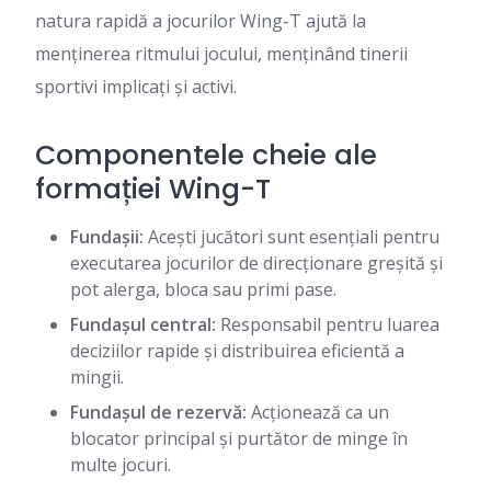
natura rapidă a jocurilor Wing-T ajută la
menținerea ritmului jocului, menținând tinerii
sportivi implicați și activi.
Componentele cheie ale
formației Wing-T
Fundașii:
Acești jucători sunt esențiali pentru
executarea jocurilor de direcționare greșită și
pot alerga, bloca sau primi pase.
Fundașul central:
Responsabil pentru luarea
deciziilor rapide și distribuirea eficientă a
mingii.
Fundașul de rezervă:
Acționează ca un
blocator principal și purtător de minge în
multe jocuri.