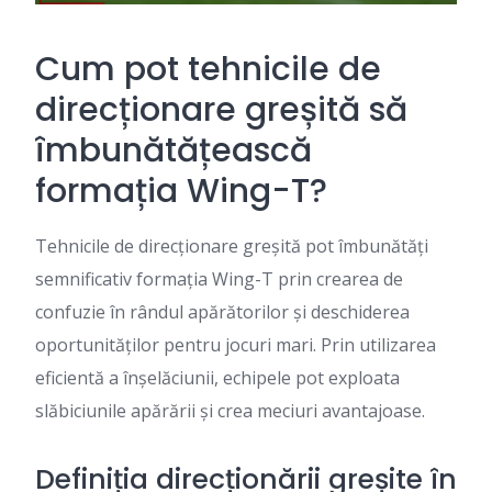
Cum pot tehnicile de
direcționare greșită să
îmbunătățească
formația Wing-T?
Tehnicile de direcționare greșită pot îmbunătăți
semnificativ formația Wing-T prin crearea de
confuzie în rândul apărătorilor și deschiderea
oportunităților pentru jocuri mari. Prin utilizarea
eficientă a înșelăciunii, echipele pot exploata
slăbiciunile apărării și crea meciuri avantajoase.
Definiția direcționării greșite în