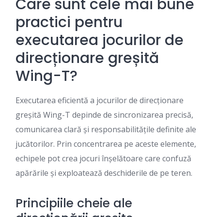
Care sunt cele mai bune
practici pentru
executarea jocurilor de
direcționare greșită
Wing-T?
Executarea eficientă a jocurilor de direcționare
greșită Wing-T depinde de sincronizarea precisă,
comunicarea clară și responsabilitățile definite ale
jucătorilor. Prin concentrarea pe aceste elemente,
echipele pot crea jocuri înșelătoare care confuză
apărările și exploatează deschiderile de pe teren.
Principiile cheie ale