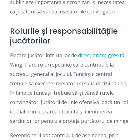
sublinieze importanța sincronizării și necesitatea
ca jucătorii să vândă înșelătoriile convingător.
Rolurile și responsabilitățile
jucătorilor
Fiecare jucător într-un joc de
direcționare greșită
Wing-T are roluri specifice care contribuie la
succesul general al jocului. Fundașul central
trebuie să execute înșelătorii și să ia decizii rapide,
în timp ce fundașii trebuie să-și vândă rutele
convingător. Jucătorii de linie ofensivă joacă un rol
crucial prin blocarea eficientă și menținerea
sarcinilor lor pentru a proteja purtătorul de minge.
Recepționerii pot contribui, de asemenea, prin