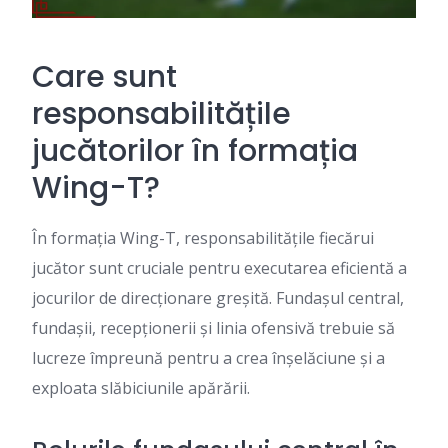
Care sunt
responsabilitățile
jucătorilor în formația
Wing-T?
În formația Wing-T, responsabilitățile fiecărui
jucător sunt cruciale pentru executarea eficientă a
jocurilor de direcționare greșită. Fundașul central,
fundașii, recepționerii și linia ofensivă trebuie să
lucreze împreună pentru a crea înșelăciune și a
exploata slăbiciunile apărării.