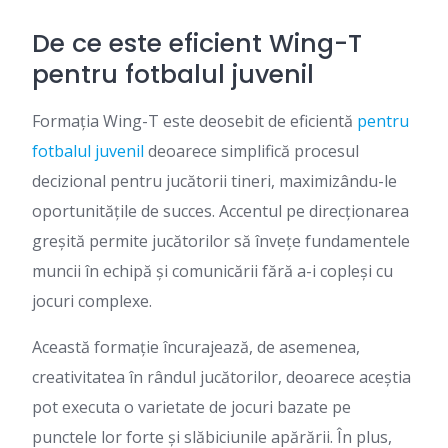
De ce este eficient Wing-T
pentru fotbalul juvenil
Formația Wing-T este deosebit de eficientă
pentru
fotbalul juvenil
deoarece simplifică procesul
decizional pentru jucătorii tineri, maximizându-le
oportunitățile de succes. Accentul pe direcționarea
greșită permite jucătorilor să învețe fundamentele
muncii în echipă și comunicării fără a-i copleși cu
jocuri complexe.
Această formație încurajează, de asemenea,
creativitatea în rândul jucătorilor, deoarece aceștia
pot executa o varietate de jocuri bazate pe
punctele lor forte și slăbiciunile apărării. În plus,