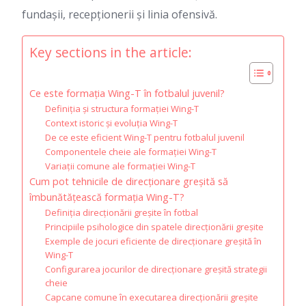
fundașii, recepționerii și linia ofensivă.
Key sections in the article:
Ce este formația Wing-T în fotbalul juvenil?
Definiția și structura formației Wing-T
Context istoric și evoluția Wing-T
De ce este eficient Wing-T pentru fotbalul juvenil
Componentele cheie ale formației Wing-T
Variații comune ale formației Wing-T
Cum pot tehnicile de direcționare greșită să
îmbunătățească formația Wing-T?
Definiția direcționării greșite în fotbal
Principiile psihologice din spatele direcționării greșite
Exemple de jocuri eficiente de direcționare greșită în
Wing-T
Configurarea jocurilor de direcționare greșită strategii
cheie
Capcane comune în executarea direcționării greșite