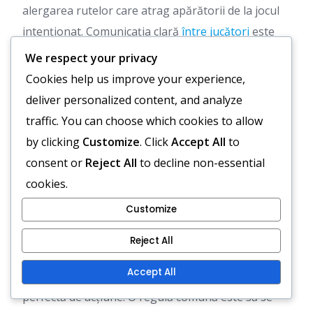
alergarea rutelor care atrag apărătorii de la jocul
intenționat. Comunicația clară
între jucători
este
esențială pentru a asigura că toată lumea înțelege
We respect your privacy
responsabilitățile și sincronizarea lor. Antrenorii ar
Cookies help us improve your experience,
trebui să revizuiască regulat aceste roluri în timpul
deliver personalized content, and analyze
antrenamentelor pentru a întări responsabilitatea
traffic. You can choose which cookies to allow
jucătorilor.
by clicking
Customize
. Click
Accept All
to
consent or
Reject All
to decline non-essential
Sfaturi pentru sincronizare și
cookies.
execuție
Customize
Sincronizarea este critică în executarea jocurilor de
Reject All
direcționare greșită Wing-T. Jucătorii trebuie să-și
Accept All
sincronizeze mișcările pentru a crea o iluzie
perfectă de acțiune. O regulă comună este să se