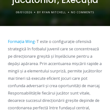
08/01/2026
BY RYAN MITCHELL
NO COMMENTS
Formația Wing
-T este o configurație ofensivă
strategică în fotbalul juvenil care se concentrează
pe direcționare greșită și înșelăciune pentru a
depăși apărarea. Prin accentuarea mișcării rapide a
mingii și a elementului surpriză, permite jucătorilor
mai tineri să execute eficient jocuri care pot
confunda adversarii și crea oportunități de marcaj.
Responsabilitățile fiecărui jucător sunt vitale,
deoarece succesul direcționării greșite depinde de
coordonarea perfectă între fundașul central,