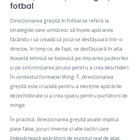
fotbal
Direcționarea greșită în fotbal se referă la
strategiile care urmăresc să înșele apărarea
făcându-i să creadă că jocul se desfășoară într-o
direcție, în timp ce, de fapt, se desfășoară în alta.
Această tehnică se bazează pe mișcarea jucătorilor
și pe sincronizarea jocului pentru a crea deschideri.
În contextul formației Wing-T, direcționarea
greșită este crucială pentru a menține apărările
dezechilibrate și a crea spațiu pentru purtătorii de
minge.
În practică, direcționarea greșită poate implica
pase false, jocuri inverse și alte tactici care
îndepărtează apărătorii de punctul real de atac.