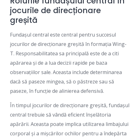
Rolurile fundașului central în
jocurile de direcționare
greșită
Fundașul central este central pentru succesul
jocurilor de direcționare greșită în formația Wing-
T. Responsabilitatea sa principală este de a citi
apărarea și de a lua decizii rapide pe baza
observațiilor sale. Aceasta include determinarea
dacă să paseze mingea, să o păstreze sau să
paseze, în funcție de alinierea defensivă.
În timpul jocurilor de direcționare greșită, fundașul
central trebuie să vândă eficient înșelătoria
apărării. Aceasta poate implica utilizarea limbajului
corporal și a mișcărilor ochilor pentru a îndepărta