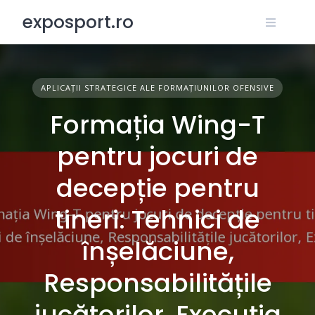
Skip
exposport.ro
to
content
APLICAȚII STRATEGICE ALE FORMAȚIUNILOR OFENSIVE
Formația Wing-T
pentru jocuri de
decepție pentru
tineri: Tehnici de
înșelăciune,
Responsabilitățile
jucătorilor, Execuția